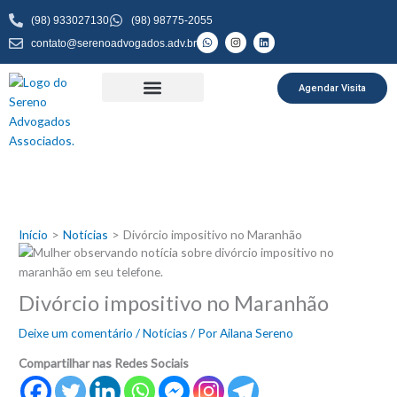
Ir
(98) 933027130
(98) 98775-2055
para
W
I
L
contato@serenoadvogados.adv.br
o
h
n
i
a
s
n
conteúdo
t
t
k
s
a
e
a
g
d
Agendar Visita
p
r
i
p
a
n
m
Início
Notícias
Divórcio impositivo no Maranhão
Divórcio impositivo no Maranhão
Deixe um comentário
/
Notícias
/ Por
Ailana Sereno
Compartilhar nas Redes Sociais