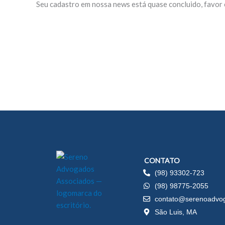
Seu cadastro em nossa news está quase concluido, favor 
CONTATO
(98) 93302-723
(98) 98775-2055
contato@serenoadvog
São Luis, MA