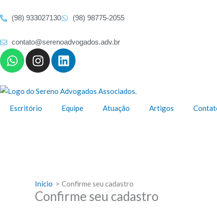
Ir
para
(98) 933027130
(98) 98775-2055
o
conteúdo
contato@serenoadvogados.adv.br
W
I
L
h
n
i
a
s
n
t
t
k
s
a
e
Escritório
Equipe
Atuação
Artigos
Contat
a
g
d
p
r
i
p
a
n
m
Início
Confirme seu cadastro
Confirme seu cadastro