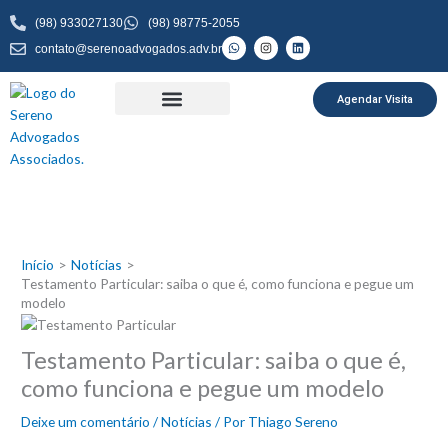
Ir
(98) 933027130
(98) 98775-2055
para
W
I
L
contato@serenoadvogados.adv.br
o
h
n
i
a
s
n
conteúdo
t
t
k
s
a
e
a
g
d
Agendar Visita
p
r
i
p
a
n
m
Início
Notícias
Testamento Particular: saiba o que é, como funciona e pegue um
modelo
Testamento Particular: saiba o que é,
como funciona e pegue um modelo
Deixe um comentário
/
Notícias
/ Por
Thiago Sereno