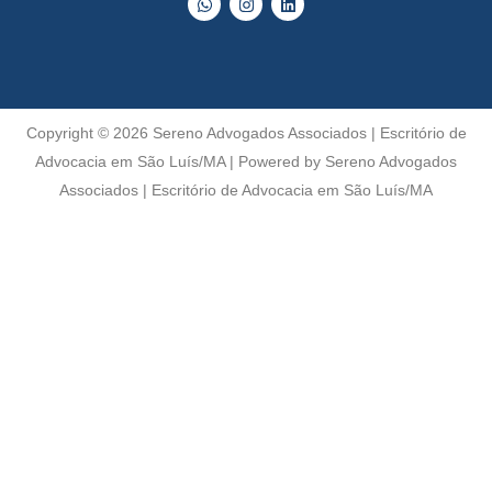
h
n
i
a
s
n
t
t
k
s
a
e
a
g
d
p
r
i
p
a
n
m
Copyright © 2026 Sereno Advogados Associados | Escritório de
Advocacia em São Luís/MA | Powered by Sereno Advogados
Associados | Escritório de Advocacia em São Luís/MA