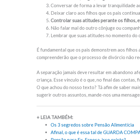
Conversar de forma a levar tranquilidade aos
Deixar claro aos filhos que os pais continu
Controlar suas atitudes perante os filhos, 
Não falar mal do outro cônjuge ou companh
Lembrar que suas atitudes no momento do di
É fundamental que os pais demonstrem aos filhos 
compreenderão que o processo de divórcio não red
A separação jamais deve resultar em abandono afe
criança. Esse vínculo é o que, no final das contas, f
O que achou do nosso texto? Tá afim de saber mai
sugerir outros assuntos, mande-nos uma mensag
+ LEIA TAMBÉM:
Os 3 segredos sobre Pensão Alimentícia
Afinal, o que é essa tal de GUARDA CO
Pensão para Ex-Esposa, isso existe?