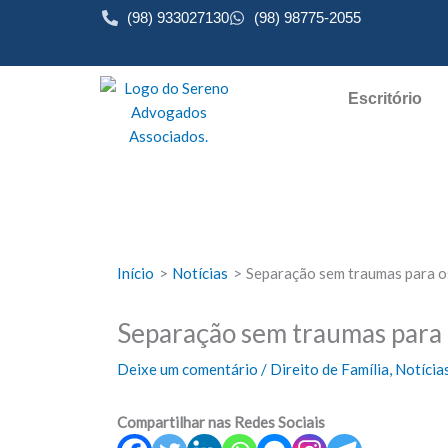
Ir
(98) 933027130
(98) 98775-2055
para
o
conteúdo
Escritório
Início
Notícias
Separação sem traumas para os 
Separação sem traumas para os
Deixe um comentário
/
Direito de Família
,
Notícia
Compartilhar nas Redes Sociais