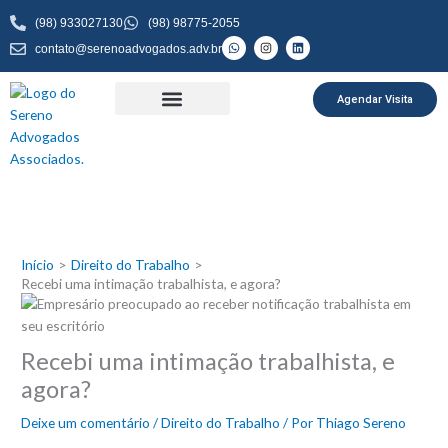
Ir
(98) 933027130
(98) 98775-2055
para
W
I
L
contato@serenoadvogados.adv.br
o
h
n
i
a
s
n
conteúdo
t
t
k
s
a
e
a
g
d
Agendar Visita
p
r
i
p
a
n
m
Início
Direito do Trabalho
Recebi uma intimação trabalhista, e agora?
Recebi uma intimação trabalhista, e
agora?
Deixe um comentário
/
Direito do Trabalho
/ Por
Thiago Sereno