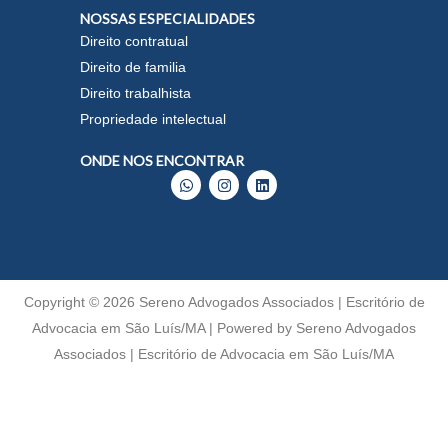
NOSSAS ESPECIALIDADES
Direito contratual
Direito de familia
Direito trabalhista
Propriedade intelectual
ONDE NOS ENCONTRAR
W
I
L
h
n
i
a
s
n
t
t
k
s
a
e
a
g
d
p
r
i
p
a
n
m
Copyright © 2026 Sereno Advogados Associados | Escritório de
Advocacia em São Luís/MA | Powered by Sereno Advogados
Associados | Escritório de Advocacia em São Luís/MA