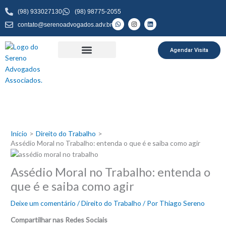
Ir
(98) 933027130
(98) 98775-2055
para
W
I
L
contato@serenoadvogados.adv.br
o
h
n
i
a
s
n
conteúdo
t
t
k
s
a
e
a
g
d
Agendar Visita
p
r
i
p
a
n
m
Início
Direito do Trabalho
Assédio Moral no Trabalho: entenda o que é e saiba como agir
Assédio Moral no Trabalho: entenda o
que é e saiba como agir
Deixe um comentário
/
Direito do Trabalho
/ Por
Thiago Sereno
Compartilhar nas Redes Sociais