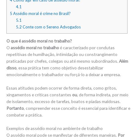
4
Como agir em caso de assédio moral?
4.1
5
Assédio moral é crime no Brasil?
5.1
5.2
Conte com o Sereno Advogados
O que é assédio moral no trabalho?
O
assédio moral no trabalho
é caracterizado por condutas
repetitivas de humilhação, intimidação ou constrangimento
praticadas por chefes, colegas ou até mesmo subordinados.
Além
disso
, essa prática tem como objetivo desestabilizar
emocionalmente o trabalhador ou forçá-lo a deixar a empresa.
Essas atitudes podem ocorrer de forma direta, como gritos,
xingamentos e críticas constantes
ou
, de forma indireta, por meio
de isolamento, excesso de tarefas, boatos e piadas maldosas.
Portanto
, compreender esse conceito é essencial para identificar e
combater a prática.
Exemplos de assédio moral no ambiente de trabalho
O assédio moral pode se manifestar de diferentes maneiras.
Por