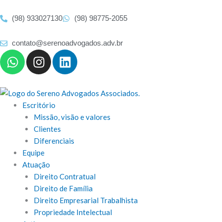
Ir
para
(98) 933027130
(98) 98775-2055
o
conteúdo
contato@serenoadvogados.adv.br
W
I
L
h
n
i
a
s
n
t
t
k
s
a
e
Escritório
a
g
d
Missão, visão e valores
p
r
i
Clientes
p
a
n
Diferenciais
m
Equipe
Atuação
Direito Contratual
Direito de Família
Direito Empresarial Trabalhista
Propriedade Intelectual