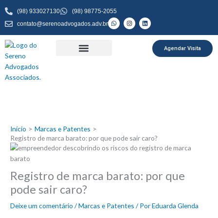
Ir
(98) 933027130
(98) 98775-2055
para
W
I
L
contato@serenoadvogados.adv.br
o
h
n
i
a
s
n
conteúdo
t
t
k
s
a
e
a
g
d
Agendar Visita
p
r
i
p
a
n
m
Início
Marcas e Patentes
Registro de marca barato: por que pode sair caro?
Registro de marca barato: por que
pode sair caro?
Deixe um comentário
/
Marcas e Patentes
/ Por
Eduarda Glenda