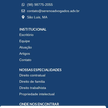
(98) 98775-2055
contato@serenoadvogados.adv.br
São Luis, MA
INSTITUCIONAL
Escritório
Equipe
Atuação
Artigos
Contato
NOSSAS ESPECIALIDADES
Direito contratual
Direito de familia
Direito trabalhista
Propriedade intelectual
ONDE NOS ENCONTRAR
W
I
L