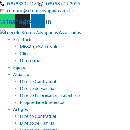
Ir
(98) 933027130
(98) 98775-2055
para
contato@serenoadvogados.adv.br
o
atsapp
Instagram
Linkedin
conteúdo
Escritório
Missão, visão e valores
Clientes
Diferenciais
Equipe
Atuação
Direito Contratual
Direito de Família
Direito Empresarial Trabalhista
Propriedade Intelectual
Artigos
Direito Contratual
Direito de Família