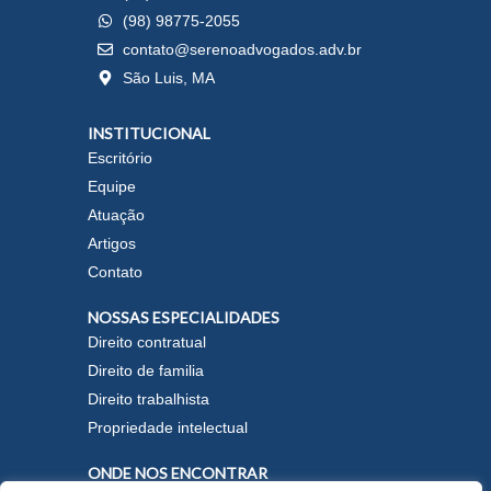
(98) 98775-2055
contato@serenoadvogados.adv.br
São Luis, MA
INSTITUCIONAL
Escritório
Equipe
Atuação
Artigos
Contato
NOSSAS ESPECIALIDADES
Direito contratual
Direito de familia
Direito trabalhista
Propriedade intelectual
ONDE NOS ENCONTRAR
W
I
L