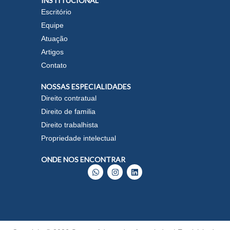
INSTITUCIONAL
Escritório
Equipe
Atuação
Artigos
Contato
NOSSAS ESPECIALIDADES
Direito contratual
Direito de familia
Direito trabalhista
Propriedade intelectual
ONDE NOS ENCONTRAR
W
I
L
h
n
i
a
s
n
t
t
k
s
a
e
a
g
d
p
r
i
p
a
n
m