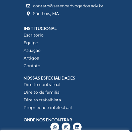
contato@serenoadvogados.adv.br
São Luis, MA
INSTITUCIONAL
Escritório
Equipe
Atuação
Artigos
Contato
NOSSAS ESPECIALIDADES
Direito contratual
Direito de familia
Direito trabalhista
Propriedade intelectual
ONDE NOS ENCONTRAR
W
I
L
h
n
i