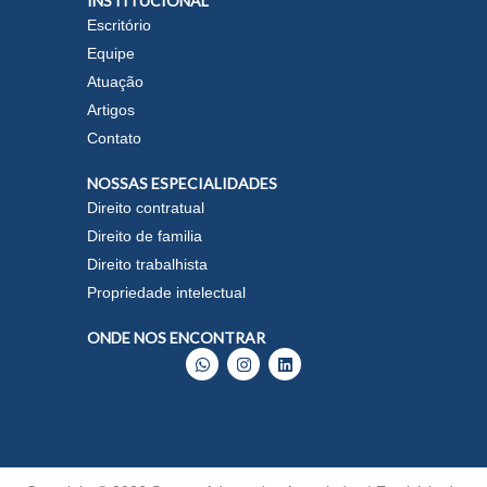
INSTITUCIONAL
Escritório
Equipe
Atuação
Artigos
Contato
NOSSAS ESPECIALIDADES
Direito contratual
Direito de familia
Direito trabalhista
Propriedade intelectual
ONDE NOS ENCONTRAR
W
I
L
h
n
i
a
s
n
t
t
k
s
a
e
a
g
d
p
r
i
p
a
n
m