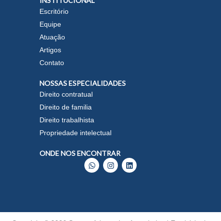
INSTITUCIONAL
Escritório
Equipe
Atuação
Artigos
Contato
NOSSAS ESPECIALIDADES
Direito contratual
Direito de familia
Direito trabalhista
Propriedade intelectual
ONDE NOS ENCONTRAR
W
I
L
h
n
i
a
s
n
t
t
k
s
a
e
a
g
d
p
r
i
p
a
n
m