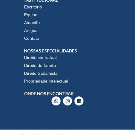
INSTITUCIONAL
Escritório
Equipe
Atuação
Artigos
Contato
NOSSAS ESPECIALIDADES
Direito contratual
Direito de familia
Direito trabalhista
Propriedade intelectual
ONDE NOS ENCONTRAR
W
I
L
h
n
i
a
s
n
t
t
k
s
a
e
a
g
d
p
r
i
p
a
n
m