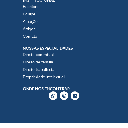
INSTITUCIONAL
Escritório
Equipe
Atuação
Artigos
Contato
NOSSAS ESPECIALIDADES
Direito contratual
Direito de familia
Direito trabalhista
Propriedade intelectual
ONDE NOS ENCONTRAR
W
I
L
h
n
i
a
s
n
t
t
k
s
a
e
a
g
d
p
r
i
p
a
n
m