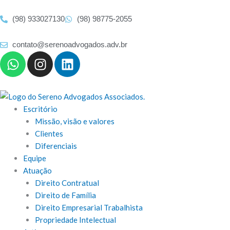
Ir
para
(98) 933027130
(98) 98775-2055
o
conteúdo
contato@serenoadvogados.adv.br
W
I
L
h
n
i
a
s
n
t
t
k
s
a
e
Escritório
a
g
d
Missão, visão e valores
p
r
i
Clientes
p
a
n
Diferenciais
m
Equipe
Atuação
Direito Contratual
Direito de Família
Direito Empresarial Trabalhista
Propriedade Intelectual